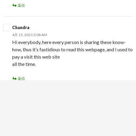
返信
Chandra
4月 15, 2021 3:08 AM
Hi everybody, here every person is sharing these know-
how, thus it’s fastidious to read this webpage, and I used to
pay a visit this web site
all the time.
返信
ntc33apk download
4月 15, 2021 3:16 AM
Hi i am kavin, its my first occasion to commenting
anywhere, when i read this post i thought i could also
create comment